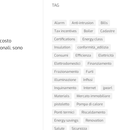
TAG
Alarm
Anti-intrusion
Bills
Tax incentives
Boiler
Cadastre
Certifications
Energy class
 costo
ionali, sono
Insulation
conformità_edilizia
Consumi
Efficienza
Elettricità
Elettrodomestici
Finanziamento
Frazionamento
Furti
illuminazione
Infissi
Inquinamento
Internet
jpearl
Materials
Mercato immobiliare
pistoletto
Pompa di calore
Ponti termici
Riscaldamento
Energy savings
Renovation
Salute
Sicurezza