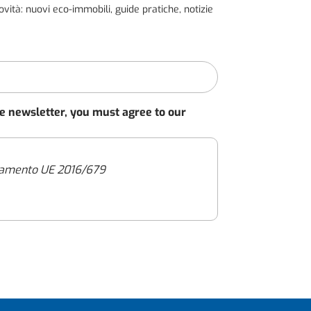
tà: nuovi eco-immobili, guide pratiche, notizie
he newsletter, you must agree to our
golamento UE 2016/679
 (l’“Informativa”), intendiamo rinnovarti
antire che il trattamento dei dati
erso il sito internet https://immoveo.com/
on modalità sia automatizzate che manuali,
 delle tutele e dei diritti riconosciuti dal