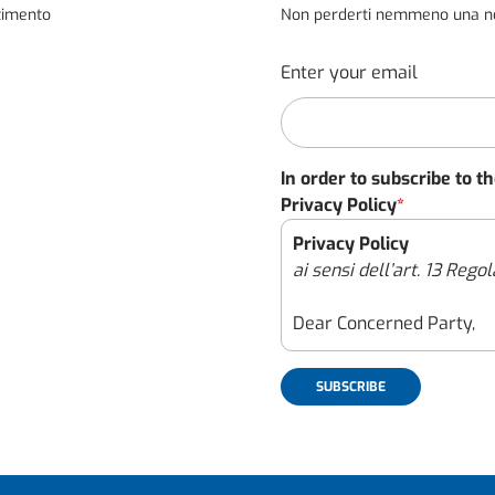
stimento
Non perderti nemmeno una novi
Enter your email
In order to subscribe to t
Privacy Policy
*
Privacy Policy
ai sensi dell’art. 13 Re
Dear Concerned Party,
con il presente documento
il nostro impegno per gar
personali raccolti attrav
(il “Sito”), effettuato c
avvenga nel pieno rispetto