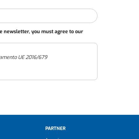
he newsletter, you must agree to our
golamento UE 2016/679
 (l’“Informativa”), intendiamo rinnovarti
antire che il trattamento dei dati
erso il sito internet https://immoveo.com/
on modalità sia automatizzate che manuali,
 delle tutele e dei diritti riconosciuti dal
79 (“GDPR” o il “Regolamento”) e dalle
PARTNER
i in tema di protezione dei dati personali.