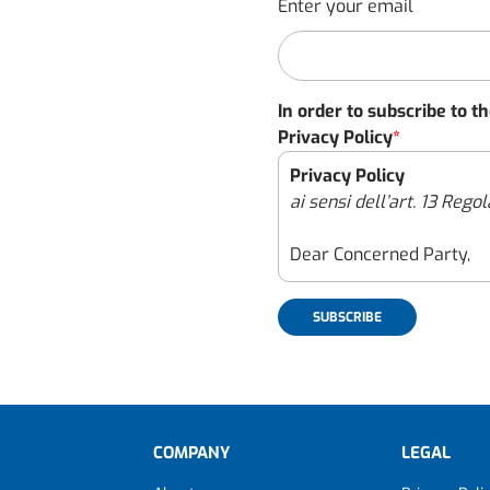
Enter your email
In order to subscribe to t
Privacy Policy
*
Privacy Policy
ai sensi dell’art. 13 Re
Dear Concerned Party,
con il presente documento
il nostro impegno per gar
personali raccolti attrav
(il “Sito”), effettuato c
avvenga nel pieno rispetto
Regolamento (UE) 2016/6
COMPANY
LEGAL
ulteriori norme applicabil