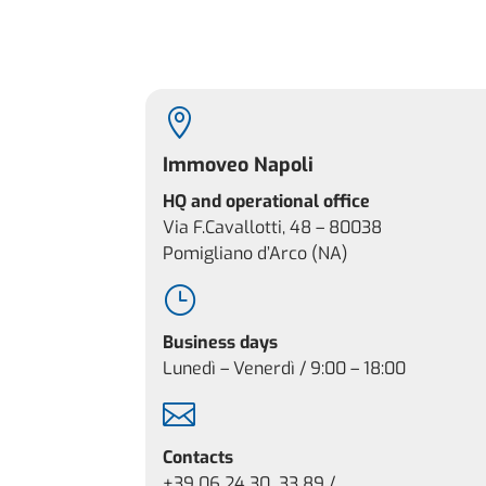

Immoveo Napoli
HQ and operational office
Via F.Cavallotti, 48 – 80038
Pomigliano d’Arco
(NA)
}
Business days
Lunedì – Venerdì / 9:00 – 18:00

Contacts
+39 06 24 30 33 89 /