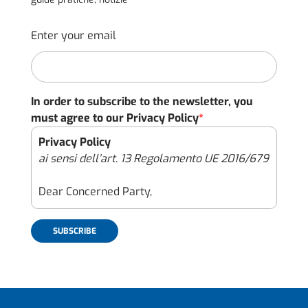
Enter your email
In order to subscribe to the newsletter, you
must agree to our Privacy Policy
*
Privacy Policy
ai sensi dell’art. 13 Regolamento UE 2016/679
Dear Concerned Party,
con il presente documento (l’“Informativa”),
intendiamo rinnovarti il nostro impegno per
garantire che il trattamento dei dati
personali raccolti attraverso il sito internet
https://immoveo.com/ (il “Sito”), effettuato
con modalità sia automatizzate che manuali,