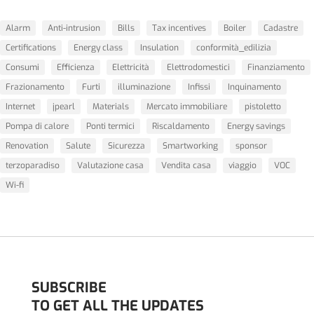
Alarm
Anti-intrusion
Bills
Tax incentives
Boiler
Cadastre
Certifications
Energy class
Insulation
conformità_edilizia
Consumi
Efficienza
Elettricità
Elettrodomestici
Finanziamento
Frazionamento
Furti
illuminazione
Infissi
Inquinamento
Internet
jpearl
Materials
Mercato immobiliare
pistoletto
Pompa di calore
Ponti termici
Riscaldamento
Energy savings
Renovation
Salute
Sicurezza
Smartworking
sponsor
terzoparadiso
Valutazione casa
Vendita casa
viaggio
VOC
Wi-fi
SUBSCRIBE
TO GET ALL THE UPDATES