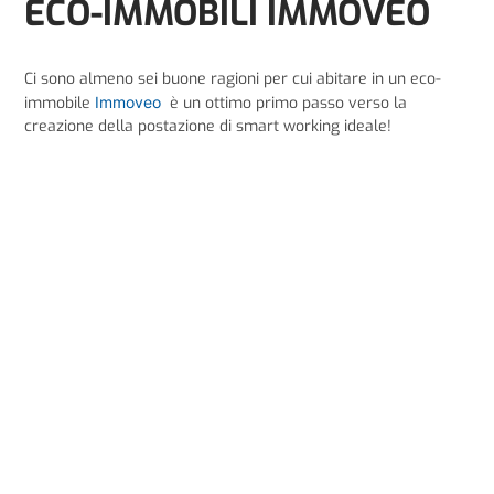
ECO-IMMOBILI IMMOVEO
Ci sono almeno sei buone ragioni per cui abitare in un eco-
immobile
Immoveo
è un ottimo primo passo verso la
creazione della postazione di smart working ideale!
Lo studio degli spazi:
tutti gli appartamenti sono ridisegnati
e riprogettati da zero con l’obiettivo di sfruttare al meglio e al
massimo gli spazi a disposizione.
Lo studio dell’illuminazione:
prestiamo grande attenzione,
in ottica di risparmio energetico e miglioramento della
vivibilità degli spazi, al posizionamento delle fonti di luce
naturale ed alla progettazione dell’illuminazione artificiale.
Quest’ultima, sempre assistita da domotica.
Le finestre:
sempre a
bassa trasmissività
ed isolamento
acustico, per un ambiente confortevole e silenzioso in ogni