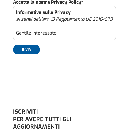
Accetta la nostra Privacy Policy*
Informativa sulla Privacy
ai sensi dell’art. 13 Regolamento UE 2016/679
Gentile Interessato,
con il presente documento (l’“Informativa”),
intendiamo rinnovarti il nostro impegno per
garantire che il trattamento dei dati
personali raccolti attraverso il sito internet
https://immoveo.com/ (il “Sito”), effettuato
con modalità sia automatizzate che manuali,
avvenga nel pieno rispetto delle tutele e dei
diritti riconosciuti dal Regolamento (UE)
2016/679 (“GDPR” o il “Regolamento”) e dalle
ulteriori norme applicabili in tema di
ISCRIVITI
protezione dei dati personali.
PER AVERE TUTTI GLI
AGGIORNAMENTI