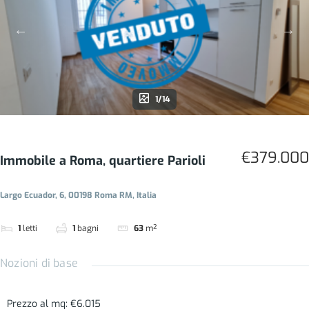
1/14
€379.000
Immobile a Roma, quartiere Parioli
Largo Ecuador, 6, 00198 Roma RM, Italia
1
letti
1
bagni
63
m²
Nozioni di base
Prezzo al mq
:
€6.015