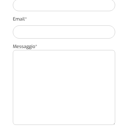
Tapparelle in alluminio coibentato elettriche e mantovane
tende,
Email*
Garanzia tre anni sugli impianti
,
Libro Casa Immoveo
,
Messaggio*
Cantina, non inclusa, disponibile su richiesta
ACQUISTO SOGGETTO AD IVA – VENDITA DA SOCIETA’