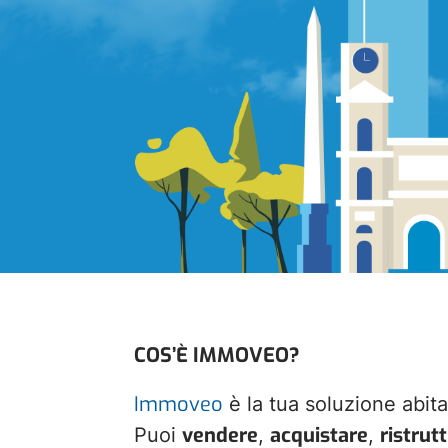
COS’È IMMOVEO?
Immoveo
è la tua soluzione abita
vendere
acquistare
ristrut
Puoi
,
,