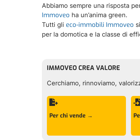
Abbiamo sempre una risposta per
Immoveo
ha un’anima green.
eco-immobili Immoveo
Tutti gli
si
per la domotica e la classe di eff
IMMOVEO CREA VALORE
Cerchiamo, rinnoviamo, valorizz

Per chi vende →
Pe