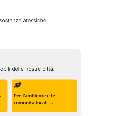
e sostanze atossiche,
ili delle nostre città.

→
Per l’ambiente e le
comunita locali →