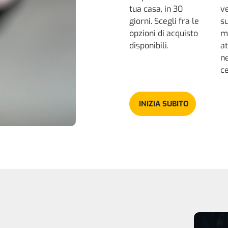
tua casa, in 30
v
giorni. Scegli fra le
s
opzioni di acquisto
m
disponibili.
at
n
ce
INIZIA SUBITO