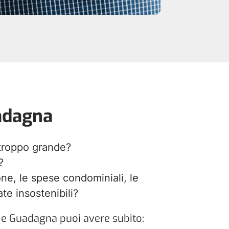
adagna
 troppo grande?
?
one, le spese condominiali, le
te insostenibili?
e Guadagna puoi avere subito: