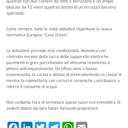
quadrati con due camere da letto e terrazzino e un ampio
bilocale da 72 metri quadrati dotato di un terrazzo davvero
splendido.
Come sempre, tutte le unità abitative rispettano la nuova
normativa Europea: “Casa Green”.
La dotazione prevede aria condizionata, domotica con
controllo remoto delle luci e delle tapparelle elettriche,
pavimenti in gres porcellanato ad altissima resistenza e
pittura anti-inquinamento. Gli infissi sono a bassa
trasmissività, la cucina è dotata di elettrodomestici in classe A
mentre la rubinetteria con cartucce ceramiche contribuisce a
ridurre il consumo di acqua.
Non vediamo l’ora di terminare questi nuovi eco-immobili e di
vederli abitati dai loro futuri, fortunati proprietari!
Facebook
LinkedIn
Twitter
Telegram
WhatsApp
Email