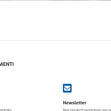
AMENTI

Newsletter
stimento
Non perderti nemmeno una novi