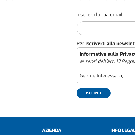
Inserisci la tua email
Per iscriverti alla newslet
Informativa sulla Privac
ai sensi dell’art. 13 Re
Gentile Interessato,
con il presente documento
il nostro impegno per gar
personali raccolti attrav
(il “Sito”), effettuato c
avvenga nel pieno rispetto
Regolamento (UE) 2016/6
AZIENDA
INFO LEGAL
ulteriori norme applicabil