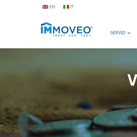
EN
IT
SERVIZI
V