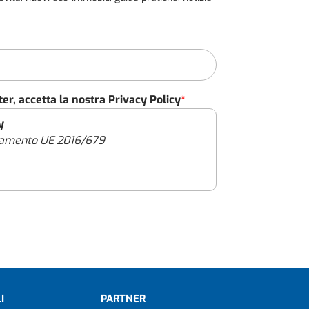
ter, accetta la nostra Privacy Policy
*
y
golamento UE 2016/679
 (l’“Informativa”), intendiamo rinnovarti
antire che il trattamento dei dati
erso il sito internet https://immoveo.com/
on modalità sia automatizzate che manuali,
 delle tutele e dei diritti riconosciuti dal
79 (“GDPR” o il “Regolamento”) e dalle
I
PARTNER
i in tema di protezione dei dati personali.