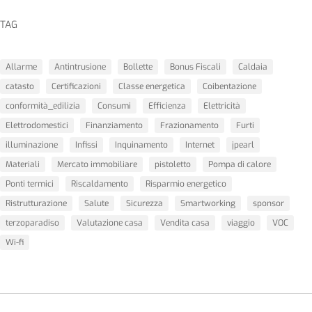
TAG
Allarme
Antintrusione
Bollette
Bonus Fiscali
Caldaia
catasto
Certificazioni
Classe energetica
Coibentazione
conformità_edilizia
Consumi
Efficienza
Elettricità
Elettrodomestici
Finanziamento
Frazionamento
Furti
illuminazione
Infissi
Inquinamento
Internet
jpearl
Materiali
Mercato immobiliare
pistoletto
Pompa di calore
Ponti termici
Riscaldamento
Risparmio energetico
Ristrutturazione
Salute
Sicurezza
Smartworking
sponsor
terzoparadiso
Valutazione casa
Vendita casa
viaggio
VOC
Wi-fi