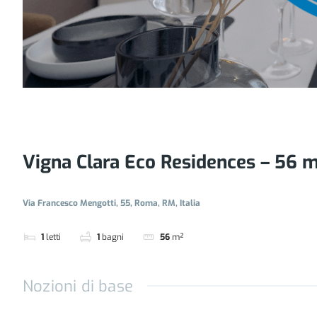
Vigna Clara Eco Residences – 56 m
Via Francesco Mengotti, 55, Roma, RM, Italia
1
letti
1
bagni
56
m²
Nozioni di base