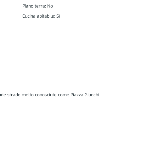
Piano terra
:
No
Cucina abitabile
:
Sì
rende strade molto conosciute come Piazza Giuochi
ione nel verde, in un'ampia zona collinare
tato da sportivi, calciatori e personaggi del