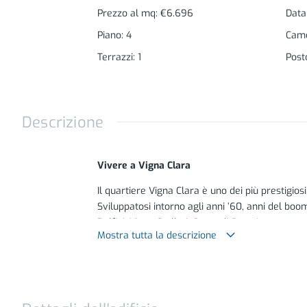
Prezzo al mq
:
€6.696
Data
Piano
:
4
Came
Terrazzi
:
1
Post
Descrizione
Vivere a Vigna Clara
Il quartiere Vigna Clara è uno dei più prestigios
Sviluppatosi intorno agli anni ’60, anni del bo
Delfici, Vigna Stelluti, Corso di Francia.
Mostra tutta la descrizione
Gli immobili sono stati edificati nel rispetto d
davvero bella e ben gestita; i giardini ben cura
Inizialmente in questo quartiere acquistarono le 
mondo dello spettacolo.