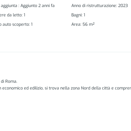
 aggiunta
:
Aggiunto 2 anni fa
Anno di ristrutturazione
:
2023
re da letto
:
1
Bagni
:
1
o auto scoperto
:
1
Area
:
56
m²
i di Roma.
om economico ed edilizio, si trova nella zona Nord della città e comp
i un'area naturalistica e mantengono per la maggior parte una collocaz
ti richiamano benessere ed elevata qualità della vita.
loro abitazioni molti cittadini americani, successivamente è stato abi