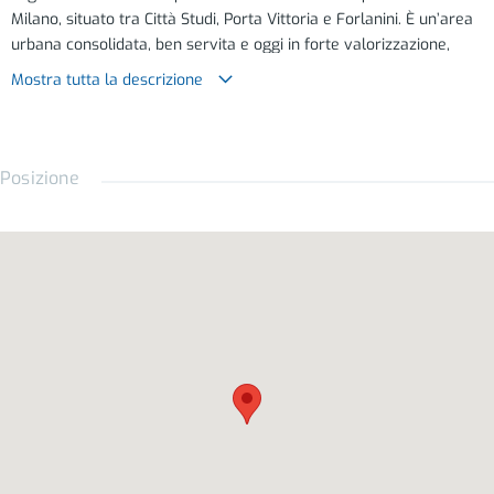
Milano, situato tra Città Studi, Porta Vittoria e Forlanini. È un’area
urbana consolidata, ben servita e oggi in forte valorizzazione,
grazie soprattutto al potenziamento dei collegamenti e alla
Mostra tutta la descrizione
presenza della nuova metropolitana M4, che consente di
raggiungere rapidamente il centro città e l’aeroporto di Linate.
Il quartiere si sviluppa lungo gli assi di Viale Argonne e Viale
Posizione
Corsica, due direttrici importanti caratterizzate da servizi, negozi,
scuole, supermercati e collegamenti di superficie. La recente
riqualificazione di Viale Argonne, con nuove aree verdi, percorsi
pedonali, piste ciclabili e spazi per la socialità, ha contribuito a
rendere la zona più moderna, vivibile e attrattiva.
La vicinanza a Città Studi e al Politecnico di Milano rafforza inoltre il
potenziale locativo dell’area, nella quale sono richiesti alloggi per
studenti, giovani professionisti e famiglie. Dal punto di vista
immobiliare, Argonne-Corsica rappresenta una zona equilibrata tra
qualità della vita, accessibilità e prospettive di crescita, risultando
adatta sia per uso abitativo sia per investimento.