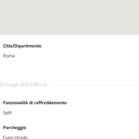
Città/Dipartimento
Roma
Materiali e Forniture
Aria condizionata con funzionalità caldo/freddo; gli ambienti
Dettagli dell'edificio
giorno/notte sono climatizzati separatamente;
Infissi a bassa trasmissività con apertura a vasistas per il
Funzionalità di raffreddamento
ricircolo dell’aria ed ottimo confort acustico;
Split
Isolamento termo/acustico pareti esterne e confinanti;
Parcheggio
Portoncino di ingresso blindato con cilindro europeo;
Fuori strada