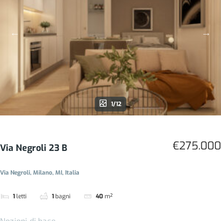
1/12
€275.000
Via Negroli 23 B
Via Negroli, Milano, MI, Italia
1
letti
1
bagni
40
m²