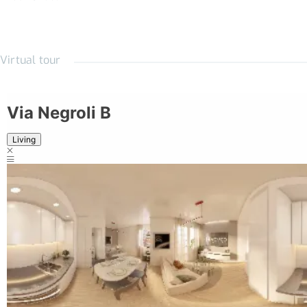
Cucina completa di elettrodomestici: piano cottura ceramico,
frigo con congelatore, lavapiatti e cappa aspirante;
Virtual tour
Predisposizione per lavatrice in vano dedicato;
Rubinetteria con cartucce ceramiche e sanitari a basso
consumo di acqua;
Bagni completi di piano lavabo, cassettiere e box doccia;
Impianti idrici con chiusure centralizzate;
Gres porcellanato in pasta con altissima resistenza all’usura;
Illuminazione led controllata mediante domotica e tagli di luce
dedicati;
Prese USB a parete;
Pittura anti-inquinamento per il miglioramento della qualità