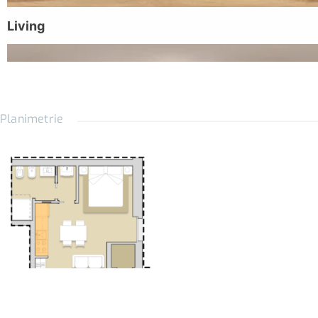
dell’aria;
Garanzia due anni sugli impianti;
Libro Casa Immoveo: Il passaporto dell’Immobile. Tutta la
documentazione del tuo Eco Immobile e molto altro;
Planimetrie
Immobile conforme alla Direttiva Europea «CASE GREEN»;
ECO IMMOBILE Pronto da abitare!
LINK VIRTUAL TOUR
https://tour.panoee.net/6a101780fe41f591cc754bd3
LE CASE DI IMMOVEO SONO ATOSSICHE
Per i nostri immobili scegliamo solo sostanze atossiche. I
Professionisti Certificati IMMOVEO verificano attentamente che le
Imprese qualificate non utilizzino sostanze chimiche pericolose per
la salute umana, come la formaldeide o altri composti organici
volatili nocivi. IMMOVEO privilegia materiali atossici e vernici