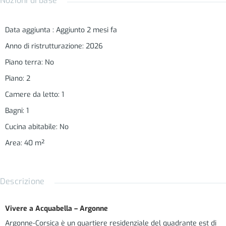
Nozioni di base
Data aggiunta
:
Aggiunto 2 mesi fa
Anno di ristrutturazione
:
2026
Piano terra
:
No
Piano
:
2
Camere da letto
:
1
Bagni
:
1
Cucina abitabile
:
No
Area
:
40
m²
Descrizione
Vivere a Acquabella – Argonne
Argonne-Corsica è un quartiere residenziale del quadrante est di