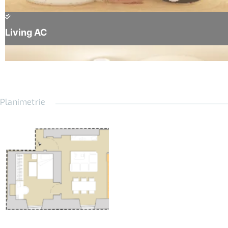
Prese USB a parete;
Pittura anti-inquinamento per il miglioramento della qualità
dell’aria;
Garanzia due anni sugli impianti;
Libro Casa Immoveo: Il passaporto dell’Immobile. Tutta la
Planimetrie
documentazione del tuo Eco Immobile e molto altro;
Immobile conforme alla Direttiva Europea «CASE GREEN»;
ECO IMMOBILE Pronto da abitare!
VIRTUAL TOUR DELL'APPARTAMENTO
CLICCA QUI PER VISITARE L'APPARTAMENTO