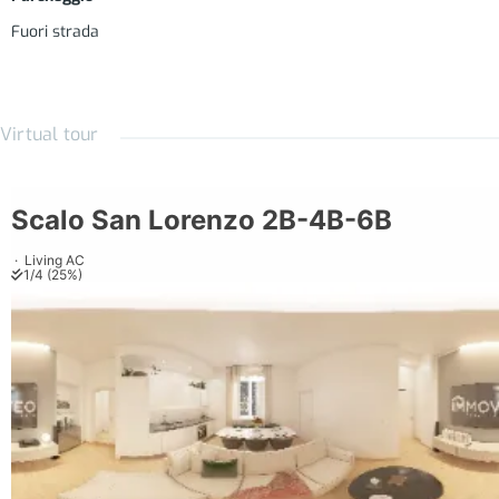
Isolamento termo/acustico pareti esterne e confinanti;
Fuori strada
Portoncino di ingresso blindato con cilindro europeo;
Cucina completa di elettrodomestici: piano cottura ceramico,
Virtual tour
frigo con congelatore, lavapiatti e cappa aspirante;
Predisposizione per lavatrice in vano dedicato;
Rubinetteria con cartucce ceramiche e sanitari a basso
consumo di acqua;
Bagni completi di piano lavabo, cassettiere e box doccia;
Impianti idrici con chiusure centralizzate;
Gres porcellanato in pasta con altissima resistenza all’usura;
Illuminazione led controllata mediante domotica e tagli di luce
dedicati;