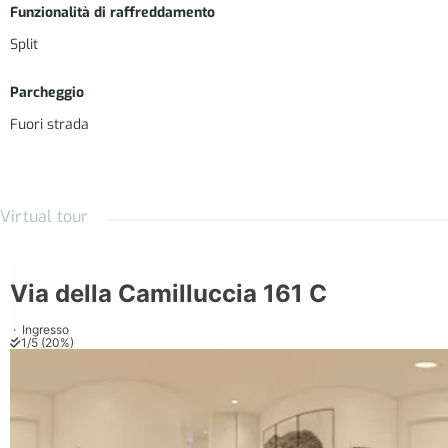
principali autostrade.
Funzionalità di raffreddamento
Split
Parcheggio
Fuori strada
Virtual tour
Materiali e Forniture
Aria condizionata con funzionalità caldo/freddo; gli ambienti
giorno/notte sono climatizzati separatamente;