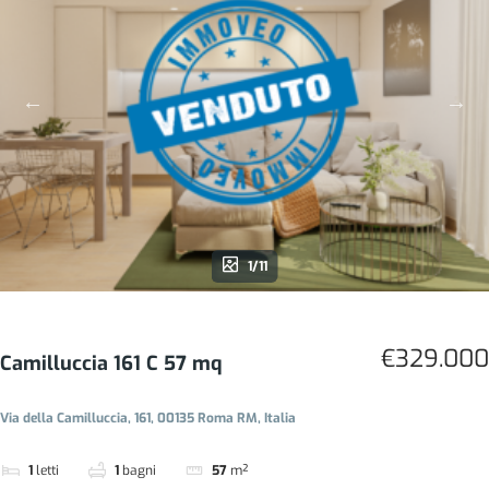
1/11
€329.000
Camilluccia 161 C 57 mq
Via della Camilluccia, 161, 00135 Roma RM, Italia
1
letti
1
bagni
57
m²