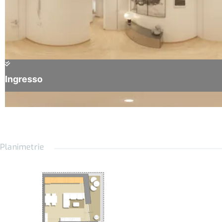
Infissi a bassa trasmissività con apertura a vasistas per il
ricircolo dell’aria ed ottimo confort acustico;
Isolamento termo/acustico pareti esterne e confinanti;
Portoncino di ingresso blindato con cilindro europeo;
Cucina completa di elettrodomestici: piano cottura ceramico,
frigo con congelatore, lavapiatti e cappa aspirante;
Predisposizione per lavatrice in vano dedicato;
Rubinetteria con cartucce ceramiche e sanitari a basso
consumo di acqua;
Planimetrie
Bagni completi di piano lavabo, cassettiere e box doccia;
Impianti idrici con chiusure centralizzate;
Gres porcellanato in pasta con altissima resistenza all’usura;