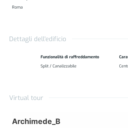
Roma
Dettagli dell'edificio
VIRTUAL TOUR DELL'APPARTAMENTO
CLICCA QUI PER VISITARE L'APPARTAMENTO
Funzionalità di raffreddamento
Cara
Split / Canalizzabile
Cent
Materiali e Forniture
- Aria condizionata con funzionalità caldo/fred
- Infissi a bassa trasmissività con apertura a vas
Virtual tour
- Isolamento termo/acustico pareti esterne e co
- Portoncino di ingresso blindato con cilindro e
- Cucina completa di elettrodomestici linea delu