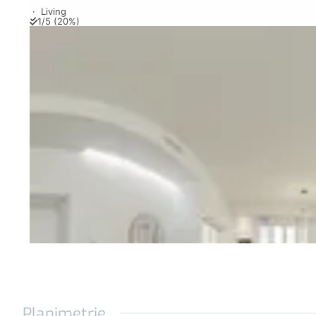
- Predisposizione per lavatrice in vano dedicato
- Rubinetteria linea deluxe con cartucce ceram
- Bagni completi di piano lavabo, cassettiere e 
- Impianti idrici con chiusure centralizzate;
- Pavimento in parquet Rovere Naturale;
- Pavimento e rivestimento bagni in gres porcel
- Armadiatura a muro;
- Illuminazione led controllata mediante domotic
- Prese USB a parete;
- Tapparelle coibentate elettriche;
- Pittura anti-inquinamento per il miglioramento 
Planimetrie
- Garanzia tre anni sugli impianti;