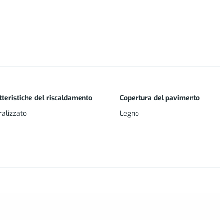
tteristiche del riscaldamento
Copertura del pavimento
ralizzato
Legno
do; gli ambienti giorno/notte sono climatizzati separatamente;
istas per il ricircolo dell’aria ed ottimo confort acustico;
nfinanti;
uropeo;
xe: piano cottura ceramico, frigo con congelatore, lavapiatti e cappa 