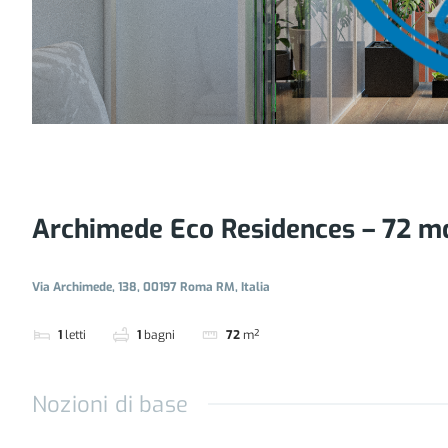
Archimede Eco Residences – 72 m
Via Archimede, 138, 00197 Roma RM, Italia
1
letti
1
bagni
72
m²
Nozioni di base