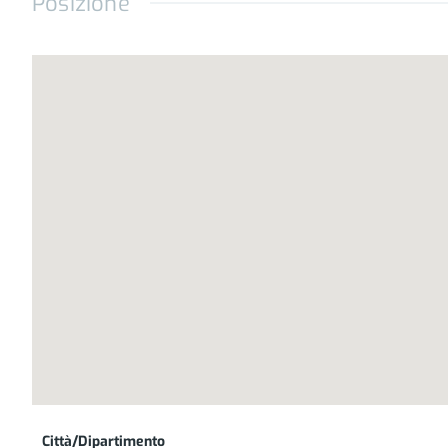
Posizione
Non mancano i servizi e le opportunità di svago
Euclide.
Città/Dipartimento