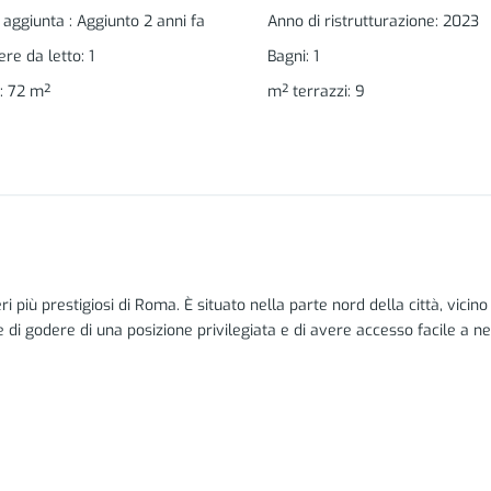
 aggiunta
:
Aggiunto 2 anni fa
Anno di ristrutturazione
:
2023
re da letto
:
1
Bagni
:
1
:
72
m²
m² terrazzi
:
9
ri più prestigiosi di Roma. È situato nella parte nord della città, vicino 
i godere di una posizione privilegiata e di avere accesso facile a nego
 zone più sicure di Roma. È un quartiere residenziale con strade tranq
ampie aree verdi, parchi ben curati e vie alberate, che offrono un amb
me scuole, supermercati e strutture sanitarie nelle vicinanze, che rend
 architettoniche. Potrai trovare eleganti palazzi, ville storiche e case 
nno da sfondo ad un’area tra le più prestigiose e qualificate di Roma.