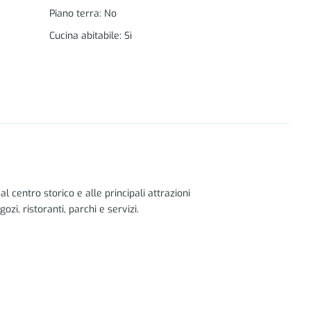
Piano terra
:
No
Cucina abitabile
:
Sì
al centro storico e alle principali attrazioni
zi, ristoranti, parchi e servizi.
uille e un'atmosfera tranquilla che offre una
iente piacevole per passeggiare e fare attività
ono la vita quotidiana più comoda e accessibile.
di lusso nel quartiere. Le architetture di Alberto