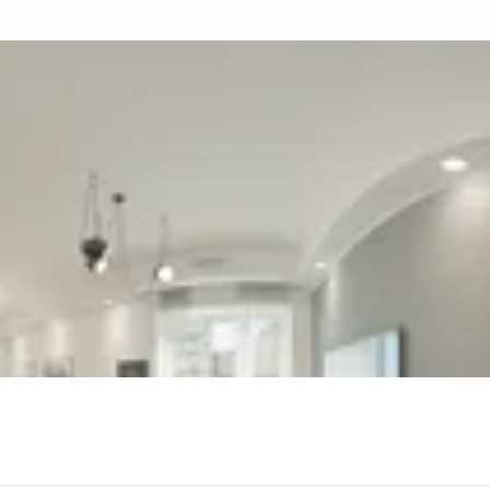
;
iche e sanitari a basso consumo di acqua;
box doccia;
lanato in pasta con altissima resistenza all’usura;
a e tagli di luce dedicati;
della qualità dell’aria;