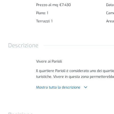
Prezzo al mq
:
€7.430
Data
Piano
:
1
Came
Terrazzi
:
1
Area
Descrizione
Vivere ai Parioli
Il quartiere Parioli è considerato uno dei quartie
turistiche. Vivere in questa zona permetterebbe d
Il quartiere è inoltre noto per essere una delle
Mostra tutta la descrizione
qualità della vita elevata. È caratterizzato da 
all'aperto. Inoltre, ci sono numerosi servizi co
Il quartiere Parioli è famoso per le sue bellezze
Piancentini, Luigi Moretti e Adalberto Libera fa